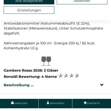
Alle akzeptieren
Ablehnen
Land: Italien, Anbauregion: Kalabrien
Rebsorte: Gaglioppo
Einstellungen
Zutaten: Trauben, Konservierungs- und
Antioxidationsmittel (Kaliummetabisulfit (E 224)),
Stabilisatoren (Metaweinsäure), Unter Schutzatmosphäre
abgefüllt.
Nährwertangaben je 100 ml : Energie 339 kj / 82 kcal,
Kohlenhydrate 1,0 g
Gambero Rosso 2026: 2 Gläser
Ronaldi Bewertung: 4 Sterne
Beschreibung
ANMELDEN
MEIN KONTO
STARTSEITE