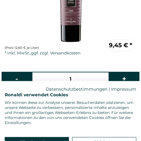
9,45
€
*
(Preis 12,60 € je Liter)
Datenschutzbestimmungen
|
Impressum
Ronaldi verwendet Cookies
Wir können diese zur Analyse unserer Besucherdaten platzieren, um
Rotwein, trocken
unsere Webseite zu verbessern, personalisierte Inhalte anzuzeigen
und Ihnen ein großartiges Webseiten-Erlebnis zu bieten. Für weitere
Alkoholgehalt: 14,0 %vol.
Informationen zu den von uns verwendeten Cookies öffnen Sie die
Gesamtsäure: 5,36 g/l
Einstellungen.
Restzucker: 2,00 g/l
Allergenhinweis: enthält Sulfite
Verschluss: Presskorken