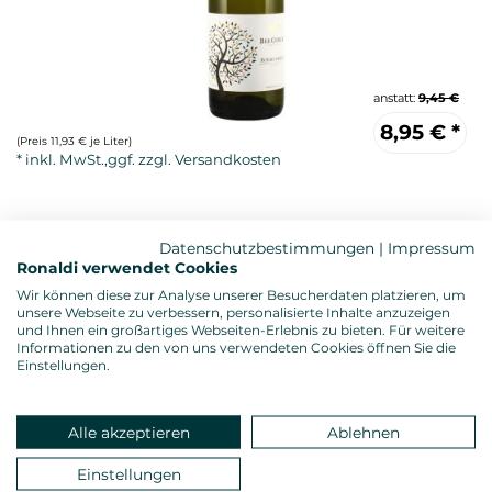
anstatt:
9,45 €
8,95
€
*
(Preis 11,93 € je Liter)
Datenschutzbestimmungen
|
Impressum
Ronaldi verwendet Cookies
Wir können diese zur Analyse unserer Besucherdaten platzieren, um
unsere Webseite zu verbessern, personalisierte Inhalte anzuzeigen
und Ihnen ein großartiges Webseiten-Erlebnis zu bieten. Für weitere
Informationen zu den von uns verwendeten Cookies öffnen Sie die
Weißwein, trocken
Einstellungen.
Alkoholgehalt: 13,5 %vol.
Gesamtsäure: 6,00 g/l
Restzucker: 4,00 g/l
Alle akzeptieren
Ablehnen
Allergenhinweis: enthält Sulfite
Verschluss: Presskorken
Einstellungen
Land: Italien, Anbauregion: Piemont