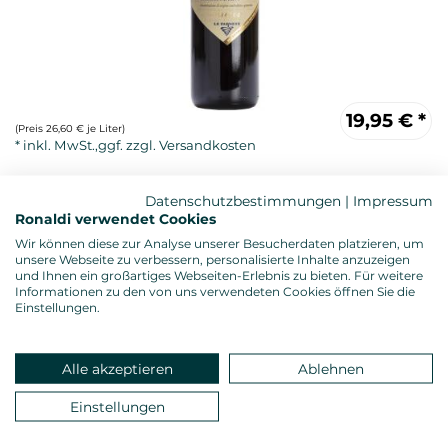
19,95
€
*
(Preis 26,60 € je Liter)
Datenschutzbestimmungen
|
Impressum
Ronaldi verwendet Cookies
Wir können diese zur Analyse unserer Besucherdaten platzieren, um
unsere Webseite zu verbessern, personalisierte Inhalte anzuzeigen
und Ihnen ein großartiges Webseiten-Erlebnis zu bieten. Für weitere
Informationen zu den von uns verwendeten Cookies öffnen Sie die
Einstellungen.
Rotwein, trocken
Alkoholgehalt: 14,5 %vol.
Gesamtsäure: 5,30 g/l
Alle akzeptieren
Ablehnen
Restzucker: 0,79 g/l
Allergenhinweis: enthält Sulfite
Einstellungen
Verschluss: Naturkorken
Land: Italien