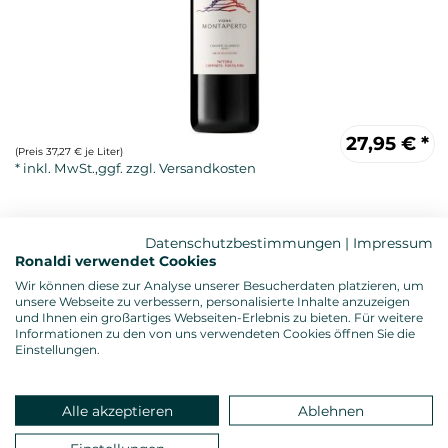
27,95
€
*
(Preis 37,27 € je Liter)
Datenschutzbestimmungen
|
Impressum
Ronaldi verwendet Cookies
Wir können diese zur Analyse unserer Besucherdaten platzieren, um
unsere Webseite zu verbessern, personalisierte Inhalte anzuzeigen
und Ihnen ein großartiges Webseiten-Erlebnis zu bieten. Für weitere
Informationen zu den von uns verwendeten Cookies öffnen Sie die
Rotwein, trocken
Einstellungen.
Anbau: biologisch, ÖKO-Kontrollnummer: IT-BIO-006
Alkoholgehalt: 14,0 %vol.
Gesamtsäure: 5,78 g/l
Alle akzeptieren
Ablehnen
Restzucker: 0,10 g/l
Allergenhinweis: enthält Sulfite