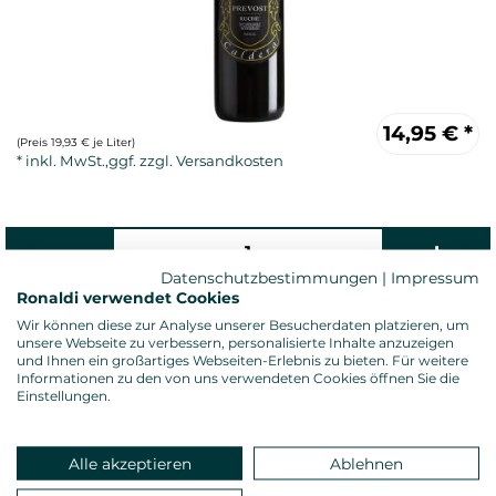
14,95
€
*
(Preis 19,93 € je Liter)
Datenschutzbestimmungen
|
Impressum
Ronaldi verwendet Cookies
Wir können diese zur Analyse unserer Besucherdaten platzieren, um
unsere Webseite zu verbessern, personalisierte Inhalte anzuzeigen
Rotwein, trocken
und Ihnen ein großartiges Webseiten-Erlebnis zu bieten. Für weitere
Alkoholgehalt: 14,5 %vol.
Informationen zu den von uns verwendeten Cookies öffnen Sie die
Einstellungen.
Gesamtsäure: 5,28 g/l
Restzucker: 3,00 g/l
Allergenhinweis: enthält Sulfite
Verschluss: Diamkorken
Alle akzeptieren
Ablehnen
Land: Italien, Anbauregion: Piemont