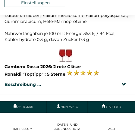
Einstellungen
Rebsorte: Ruchè
Zutaten: Trauben, Kaliummetabisulfit, Kaliumpolyaspartat,
Gummiarabicum, Hefe-Mannoproteine
Nährwertangaben je 100 ml : Energie 353 kj / 84 kcal,
Kohlenhydrate 0,3 g, davon Zucker 0,3 g
Gambero Rosso 2026: 2 rote Gläser
Ronaldi "Toptipp" : 5 Sterne
Beschreibung
ANMELDEN
MEIN KONTO
STARTSEITE
DATEN- UND
IMPRESSUM
JUGENDSCHUTZ
AGB