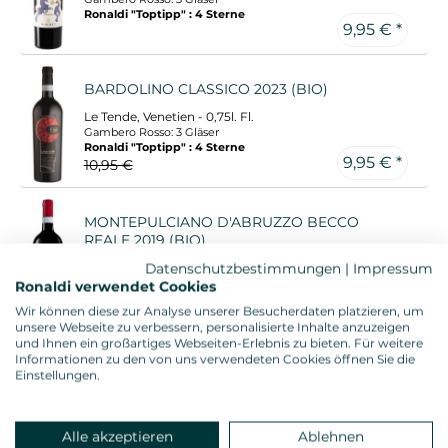
Ronaldi "Toptipp" : 4 Sterne
9,95 € *
BARDOLINO CLASSICO 2023 (BIO)
Le Tende, Venetien - 0,75l. Fl.
Gambero Rosso: 3 Gläser
Ronaldi "Toptipp" : 4 Sterne
9,95 € *
10,95 €
MONTEPULCIANO D'ABRUZZO BECCO
REALE 2019 (BIO)
Vigna Madre, Abruzzen - 0,75l. Fl.
Datenschutzbestimmungen
|
Impressum
Gambero Rosso: 3 Gläser
Ronaldi verwendet Cookies
10,45 € *
Ronaldi "Toptipp" : 4 Sterne
Wir können diese zur Analyse unserer Besucherdaten platzieren, um
10,95 €
unsere Webseite zu verbessern, personalisierte Inhalte anzuzeigen
und Ihnen ein großartiges Webseiten-Erlebnis zu bieten. Für weitere
Informationen zu den von uns verwendeten Cookies öffnen Sie die
SALICE SALENTINO RISERVA CANTALUPI
Einstellungen.
2022
Conti Zecca, Apulien - 0,75l. Fl.
Gambero Rosso: 3 Gläser
Alle akzeptieren
Ablehnen
10,45 € *
Ronaldi "Toptipp" : 4 Sterne