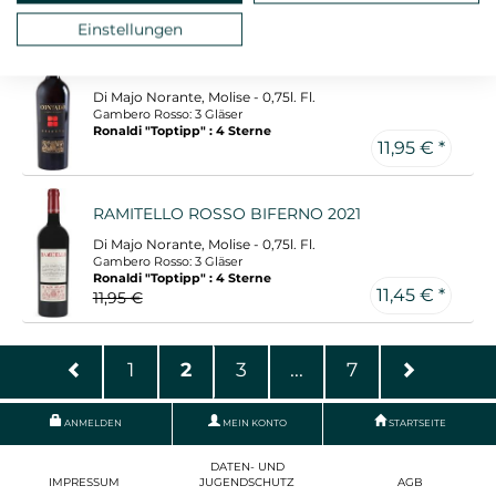
10,95 €
Einstellungen
CONTADO AGLIANICO RISERVA 2019
Di Majo Norante, Molise - 0,75l. Fl.
Gambero Rosso: 3 Gläser
Ronaldi "Toptipp" : 4 Sterne
11,95 € *
RAMITELLO ROSSO BIFERNO 2021
Di Majo Norante, Molise - 0,75l. Fl.
Gambero Rosso: 3 Gläser
Ronaldi "Toptipp" : 4 Sterne
11,45 € *
11,95 €
1
2
3
...
7
ANMELDEN
MEIN KONTO
STARTSEITE
DATEN- UND
IMPRESSUM
JUGENDSCHUTZ
AGB