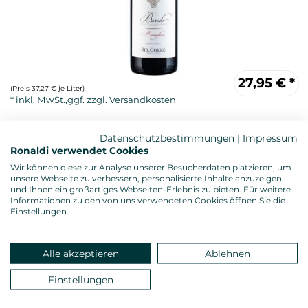
27,95
€
*
(Preis 37,27 € je Liter)
Datenschutzbestimmungen
|
Impressum
Ronaldi verwendet Cookies
Wir können diese zur Analyse unserer Besucherdaten platzieren, um
unsere Webseite zu verbessern, personalisierte Inhalte anzuzeigen
und Ihnen ein großartiges Webseiten-Erlebnis zu bieten. Für weitere
Informationen zu den von uns verwendeten Cookies öffnen Sie die
Einstellungen.
Rotwein, trocken
Alkoholgehalt: 15,0 %vol.
Gesamtsäure: 5,10 g/l
Alle akzeptieren
Ablehnen
Restzucker: 1,00 g/l
Allergenhinweis: enthält Sulfite
Einstellungen
Verschluss: Naturkorken
Land: Italien