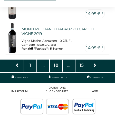
Marchesi Frescobaldi, Toskana - 0,75l. Fl.
Gambero Rosso: 2 Gläser
14,95 € *
MONTEPULCIANO D'ABRUZZO CAPO LE
VIGNE 2019
Vigna Madre, Abruzzen - 0,75l. Fl.
Gambero Rosso: 3 Gläser
14,95 € *
Ronaldi "Toptipp" : 5 Sterne
1
...
10
...
15
ANMELDEN
MEIN KONTO
STARTSEITE
DATEN- UND
IMPRESSUM
JUGENDSCHUTZ
AGB