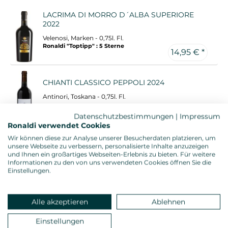
LACRIMA DI MORRO D´ALBA SUPERIORE
2022
Velenosi, Marken - 0,75l. Fl.
Ronaldi "Toptipp" : 5 Sterne
14,95 € *
CHIANTI CLASSICO PEPPOLI 2024
Antinori, Toskana - 0,75l. Fl.
Datenschutzbestimmungen
|
Impressum
14,95 € *
Ronaldi verwendet Cookies
Wir können diese zur Analyse unserer Besucherdaten platzieren, um
unsere Webseite zu verbessern, personalisierte Inhalte anzuzeigen
VILLA ANTINORI ROSSO 2023
und Ihnen ein großartiges Webseiten-Erlebnis zu bieten. Für weitere
Informationen zu den von uns verwendeten Cookies öffnen Sie die
Antinori, Toskana - 0,75l. Fl.
Einstellungen.
14,95 € *
Alle akzeptieren
Ablehnen
CHIANTI RUFINA NIPOZZANO RISERVA 2022
Einstellungen