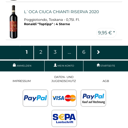
L`OCA CIUCA CHIANTI RISERVA 2020
Poggiotondo, Toskana - 0,75l. Fl.
Ronaldi "Toptipp" : 4 Sterne
9,95 € *
1
2
3
...
6
ANMELDEN
MEIN KONTO
STARTSEITE
DATEN- UND
IMPRESSUM
JUGENDSCHUTZ
AGB