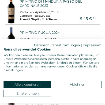
PRIMITIVO DI MANDURIA PASSO DEL
CARDINALE 2023
Paolo Leo, Apulien - 0,75l. Fl.
Gambero Rosso: 2 Gläser
9,45 € *
Ronaldi "Toptipp" : 4 Sterne
PRIMITIVO PUGLIA 2024
Cantele, Apulien - 0,75l. Fl.
Gambero Rosso: 2 rote Gläser
Datenschutzbestimmungen
|
Impressum
Ronaldi "Toptipp" : 4 Sterne
Ronaldi verwendet Cookies
9,45 € *
Wir können diese zur Analyse unserer Besucherdaten platzieren, um
unsere Webseite zu verbessern, personalisierte Inhalte anzuzeigen
und Ihnen ein großartiges Webseiten-Erlebnis zu bieten. Für weitere
MABILIA CIRO ROSE 2025
Informationen zu den von uns verwendeten Cookies öffnen Sie die
Einstellungen.
Ippolito, Kalabrien - 0,75l. Fl.
Ronaldi "Toptipp" : 4 Sterne
9,45 € *
Alle akzeptieren
Ablehnen
Einstellungen
LIBER PATER CIRO ROSSO CLASSICO
SUPERIORE 2024