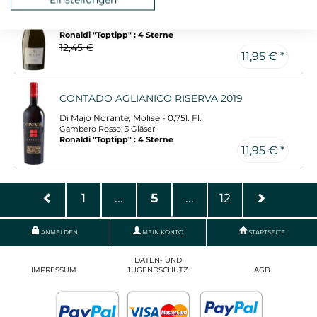
LUGANA PREMIUM 2025
Scolari, Lombardei - 0,75l. Fl.
Ronaldi "Toptipp" : 4 Sterne
12,45 €
11,95 € *
CONTADO AGLIANICO RISERVA 2019
Di Majo Norante, Molise - 0,75l. Fl.
Gambero Rosso: 3 Gläser
Ronaldi "Toptipp" : 4 Sterne
11,95 € *
1
...
5
...
12
ANMELDEN
MEIN KONTO
STARTSEITE
DATEN- UND
IMPRESSUM
JUGENDSCHUTZ
AGB