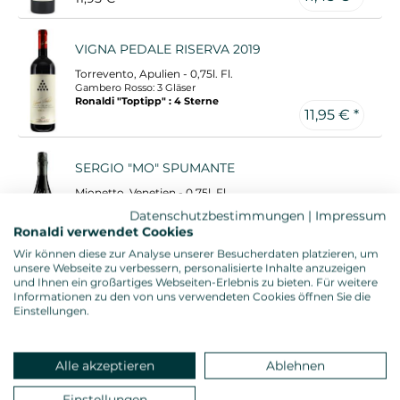
VIGNA PEDALE RISERVA 2019
Torrevento, Apulien - 0,75l. Fl.
Gambero Rosso: 3 Gläser
Ronaldi "Toptipp" : 4 Sterne
11,95 € *
SERGIO "MO" SPUMANTE
Mionetto, Venetien - 0,75l. Fl.
Datenschutzbestimmungen
|
Impressum
Ronaldi verwendet Cookies
11,95 € *
Wir können diese zur Analyse unserer Besucherdaten platzieren, um
unsere Webseite zu verbessern, personalisierte Inhalte anzuzeigen
und Ihnen ein großartiges Webseiten-Erlebnis zu bieten. Für weitere
SERGIO ROSE "MO" SPUMANTE
Informationen zu den von uns verwendeten Cookies öffnen Sie die
Einstellungen.
Mionetto, Venetien - 0,75l. Fl.
11,95 € *
Alle akzeptieren
Ablehnen
Einstellungen