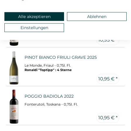
10,75 € *
Ronaldi "Toptipp" : 3 Sterne
Alle akzeptieren
Ablehnen
NEBBIOLO D`ALBA LA REALA 2022
Bel Colle, Piemont - 0,75l. Fl.
Einstellungen
10,95 € *
PINOT BIANCO FRIULI GRAVE 2025
Le Monde, Friaul - 0,75l. Fl.
Ronaldi "Toptipp" : 4 Sterne
10,95 € *
POGGIO BADIOLA 2022
Fonterutoli, Toskana - 0,75l. Fl.
10,95 € *