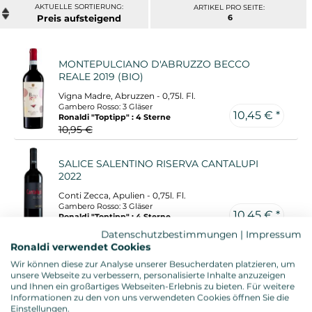
ARTIKEL PRO SEITE:
Preis
6
MONTEPULCIANO D'ABRUZZO BECCO
REALE 2019 (BIO)
Vigna Madre, Abruzzen - 0,75l. Fl.
Gambero Rosso: 3 Gläser
10,45 € *
Ronaldi "Toptipp" : 4 Sterne
10,95 €
SALICE SALENTINO RISERVA CANTALUPI
2022
Conti Zecca, Apulien - 0,75l. Fl.
Gambero Rosso: 3 Gläser
10,45 € *
Ronaldi "Toptipp" : 4 Sterne
10,95 €
Datenschutzbestimmungen
|
Impressum
Ronaldi verwendet Cookies
VERDICCHIO DI MATELICA TERRAVIGNATA
Wir können diese zur Analyse unserer Besucherdaten platzieren, um
2024 (BIO)
unsere Webseite zu verbessern, personalisierte Inhalte anzuzeigen
und Ihnen ein großartiges Webseiten-Erlebnis zu bieten. Für weitere
Borgo Paglianetto, Marken - 0,75l. Fl.
Informationen zu den von uns verwendeten Cookies öffnen Sie die
Gambero Rosso: 2 Gläser
Einstellungen.