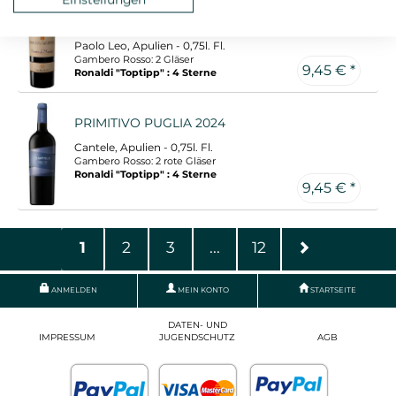
PRIMITIVO DI MANDURIA PASSO DEL
CARDINALE 2023
Paolo Leo, Apulien - 0,75l. Fl.
Gambero Rosso: 2 Gläser
9,45 € *
Ronaldi "Toptipp" : 4 Sterne
PRIMITIVO PUGLIA 2024
Cantele, Apulien - 0,75l. Fl.
Gambero Rosso: 2 rote Gläser
Ronaldi "Toptipp" : 4 Sterne
9,45 € *
1
2
3
...
12
ANMELDEN
MEIN KONTO
STARTSEITE
DATEN- UND
IMPRESSUM
JUGENDSCHUTZ
AGB