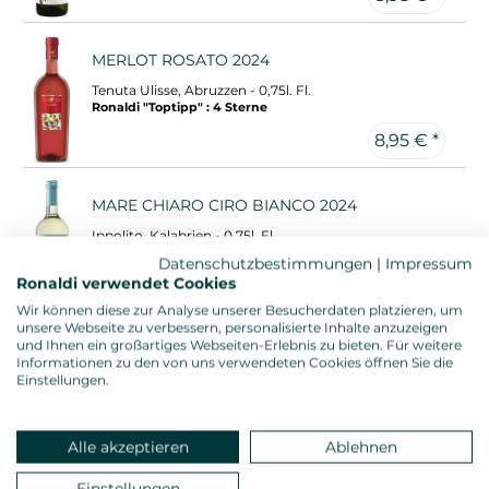
MERLOT ROSATO 2024
Tenuta Ulisse, Abruzzen - 0,75l. Fl.
Ronaldi "Toptipp" : 4 Sterne
8,95 € *
MARE CHIARO CIRO BIANCO 2024
Ippolito, Kalabrien - 0,75l. Fl.
Gambero Rosso: 3 Gläser
Datenschutzbestimmungen
|
Impressum
Ronaldi "Toptipp" : 4 Sterne
Ronaldi verwendet Cookies
8,95 € *
9,45 €
Wir können diese zur Analyse unserer Besucherdaten platzieren, um
unsere Webseite zu verbessern, personalisierte Inhalte anzuzeigen
und Ihnen ein großartiges Webseiten-Erlebnis zu bieten. Für weitere
PILUNA PRIMITIVO SALENTO 2024
Informationen zu den von uns verwendeten Cookies öffnen Sie die
Einstellungen.
Castello Monaci, Apulien - 0,75l. Fl.
Gambero Rosso: 3 Gläser
Ronaldi "Toptipp" : 4 Sterne
8,95 € *
9,45 €
Alle akzeptieren
Ablehnen
Einstellungen