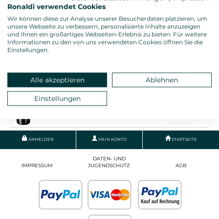
Ronaldi verwendet Cookies
L`OCA CIUCA CHIANTI 2021
Wir können diese zur Analyse unserer Besucherdaten platzieren, um
unsere Webseite zu verbessern, personalisierte Inhalte anzuzeigen
Poggiotondo, Toskana - 0,75l. Fl.
und Ihnen ein großartiges Webseiten-Erlebnis zu bieten. Für weitere
Ronaldi "Toptipp" : 3 Sterne
Informationen zu den von uns verwendeten Cookies öffnen Sie die
8,45 € *
Einstellungen.
L`OCA CIUCA TOSCANA 2021
Alle akzeptieren
Ablehnen
Poggiotondo, Toskana - 0,75l. Fl.
Einstellungen
Ronaldi "Toptipp" : 3 Sterne
7,95 € *
ANMELDEN
MEIN KONTO
STARTSEITE
DATEN- UND
IMPRESSUM
JUGENDSCHUTZ
AGB