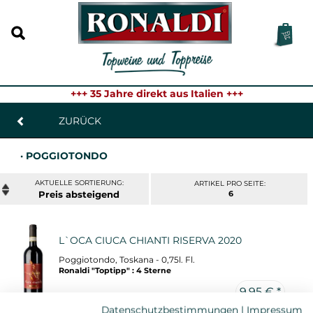
+++ 35 Jahre direkt aus Italien +++
ZURÜCK
· POGGIOTONDO
ARTIKEL PRO SEITE:
Preis
6
L`OCA CIUCA CHIANTI RISERVA 2020
Poggiotondo, Toskana - 0,75l. Fl.
Ronaldi "Toptipp" : 4 Sterne
9,95 € *
Datenschutzbestimmungen
|
Impressum