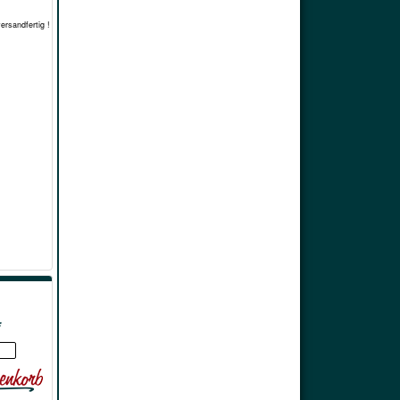
versandfertig !
*