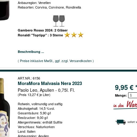
Anbauregion: Venetien
Rebsorten: Corvina, Corvinone, Rondinella
Gambero Rosso 2024: 2 Gläser
Ronaldi "Toptipp" : 3 Sterne
Beschreibung ...
( Preise inklusive MwSt., ggf. zzgl. Versandkosten )
ART.NR.: 6156
MoraMora Malvasia Nera 2023
9,95 € 
Paolo Leo, Apulien - 0,75l. Fl.
(Preis 13,27 € je Liter)
Menge:
Rotwein, vollmundig und saftig
Alkoholgehalt: 14,5 %vol.
Gesamtsäure: 5,90 g/l
Restzucker: 9,00 g/l
Allergenhinweis: enthält Sulfite
sofort 
Verschluss: Naturkorken
Land: Italien
Anbauregion: Apulien