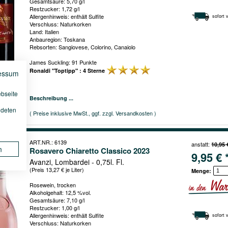
Gesamtsäure: 5,70 g/l
Restzucker: 1,72 g/l
Allergenhinweis: enthält Sulfite
sofort 
Verschluss: Naturkorken
Land: Italien
Anbauregion: Toskana
Rebsorten: Sangiovese, Colorino, Canaiolo
James Suckling: 91 Punkte
Ronaldi "Toptipp" : 4 Sterne
essum
ebseite
Beschreibung ...
ndeten
( Preise inklusive MwSt., ggf. zzgl. Versandkosten )
ART.NR.: 6139
anstatt:
10,95 
n
Rosavero Chiaretto Classico 2023
9,95 € 
Avanzi, Lombardei - 0,75l. Fl.
(Preis 13,27 € je Liter)
Menge:
Rosewein, trocken
Alkoholgehalt: 12,5 %vol.
Gesamtsäure: 7,10 g/l
Restzucker: 1,00 g/l
Allergenhinweis: enthält Sulfite
sofort 
Verschluss: Naturkorken