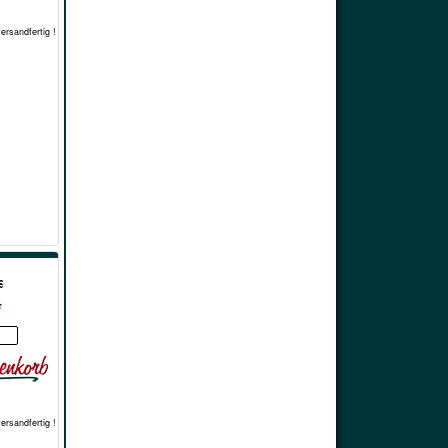
versandfertig !
€
*
versandfertig !