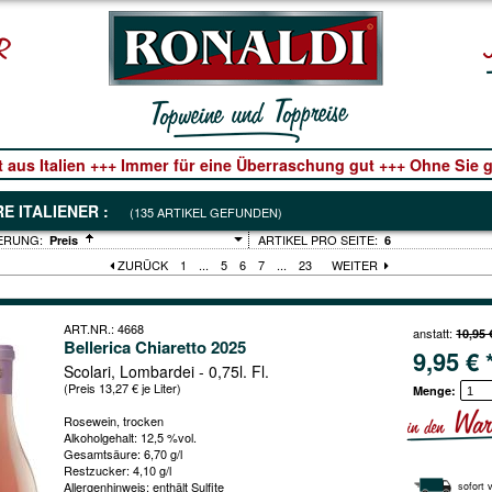
t aus Italien +++ Immer für eine Überraschung gut +++ Ohne Sie ge
E ITALIENER :
(135 ARTIKEL GEFUNDEN)
ARTIKEL PRO SEITE:
Preis
6
ZURÜCK
1
...
5
6
7
...
23
WEITER
ART.NR.: 4668
anstatt:
10,95 
Bellerica Chiaretto 2025
9,95 € 
Scolari, Lombardei - 0,75l. Fl.
(Preis 13,27 € je Liter)
Menge:
Rosewein, trocken
Alkoholgehalt: 12,5 %vol.
Gesamtsäure: 6,70 g/l
Restzucker: 4,10 g/l
Allergenhinweis: enthält Sulfite
sofort 