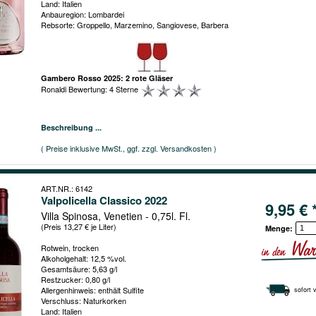
Land: Italien
Anbauregion: Lombardei
Rebsorte: Groppello, Marzemino, Sangiovese, Barbera
Gambero Rosso 2025: 2 rote Gläser
Ronaldi Bewertung: 4 Sterne
Beschreibung ...
( Preise inklusive MwSt., ggf. zzgl. Versandkosten )
ART.NR.: 6142
Valpolicella Classico 2022
9,95 € 
Villa Spinosa, Venetien - 0,75l. Fl.
(Preis 13,27 € je Liter)
Menge:
Rotwein, trocken
Alkoholgehalt: 12,5 %vol.
Gesamtsäure: 5,63 g/l
Restzucker: 0,80 g/l
Allergenhinweis: enthält Sulfite
sofort 
Verschluss: Naturkorken
Land: Italien