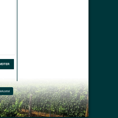
WEITER
erkzettel