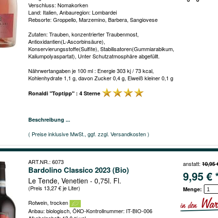
Verschluss: Nomakorken
Land: Italien, Anbauregion: Lombardei
Rebsorte: Groppello, Marzemino, Barbera, Sangiovese
Zutaten: Trauben, konzentrierter Traubenmost,
Antioxidantien(L-Ascorbinsäure),
Konservierungsstoffe(Sulfite), Stabilisatoren(Gummiarabikum,
Kaliumpolyaspartat), Unter Schutzatmosphäre abgefüllt.
Nährwertangaben je 100 ml : Energie 303 kj / 73 kcal,
Kohlenhydrate 1,1 g, davon Zucker 0,4 g, Eiweiß kleiner 0,1 g
Ronaldi "Toptipp" : 4 Sterne
Beschreibung ...
( Preise inklusive MwSt., ggf. zzgl. Versandkosten )
ART.NR.: 6073
anstatt:
10,95 
Bardolino Classico 2023 (Bio)
9,95 € 
Le Tende, Venetien - 0,75l. Fl.
(Preis 13,27 € je Liter)
Menge:
Rotwein, trocken
Anbau: biologisch, ÖKO-Kontrollnummer: IT-BIO-006
Alkoholgehalt: 13,0 %vol.