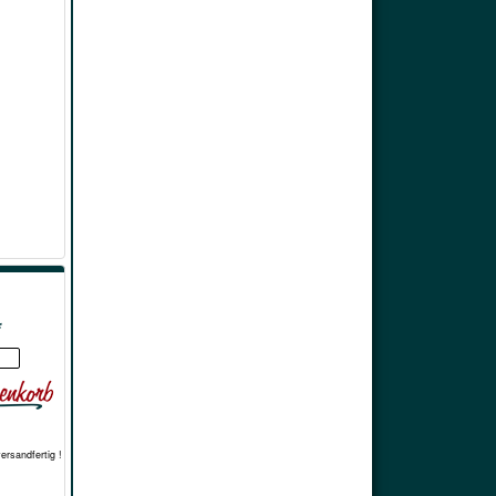
*
versandfertig !