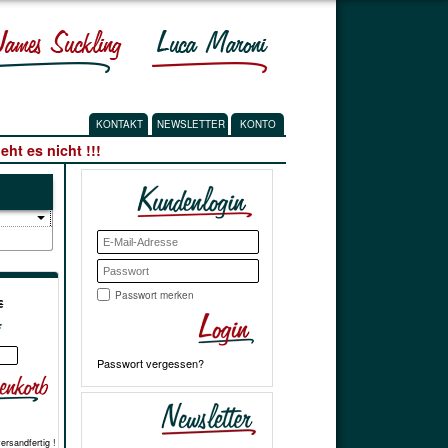
KONTAKT
NEWSLETTER
KONTO
ht es nicht !!!
Passwort merken
€
*
Passwort vergessen?
versandfertig !