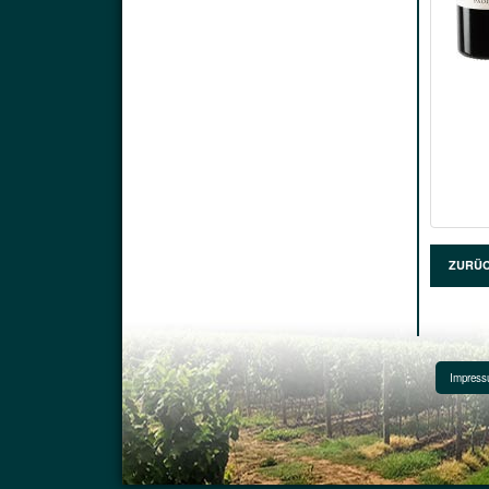
ZURÜ
Impres