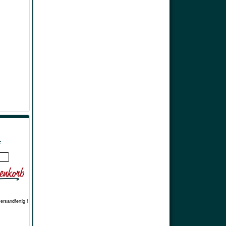
*
versandfertig !