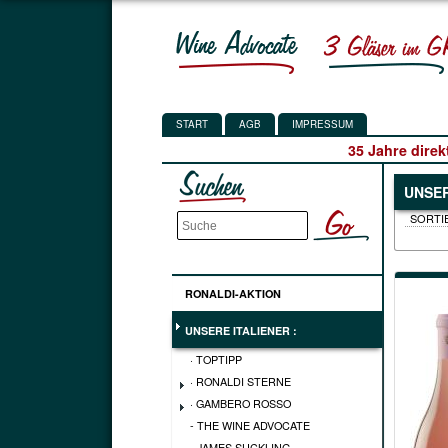
START
AGB
IMPRESSUM
35 Jahre direk
UNSER
RONALDI-AKTION
UNSERE ITALIENER :
· TOPTIPP
· RONALDI STERNE
· GAMBERO ROSSO
- THE WINE ADVOCATE
- JAMES SUCKLING