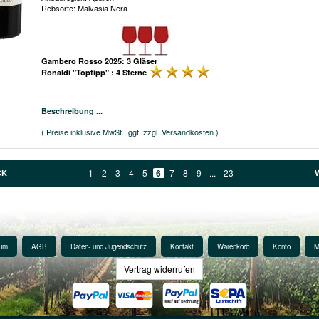
Rebsorte: Malvasia Nera
Gambero Rosso 2025: 3 Gläser
Ronaldi "Toptipp" : 4 Sterne
Beschreibung ...
( Preise inklusive MwSt., ggf. zzgl. Versandkosten )
1
2
3
4
5
6
7
8
9
...
23
CK
sum
AGB
Daten- und Jugendschutz
Kontakt
Warenkorb
Konto
M
Vertrag widerrufen