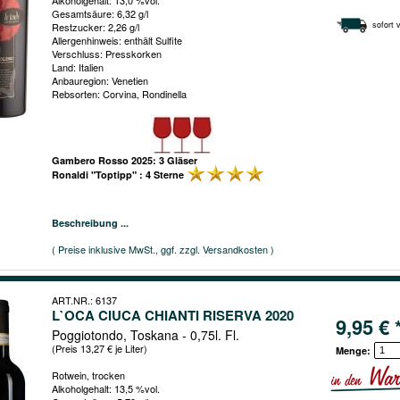
Gesamtsäure: 6,32 g/l
sofort 
Restzucker: 2,26 g/l
Allergenhinweis: enthält Sulfite
Verschluss: Presskorken
Land: Italien
Anbauregion: Venetien
Rebsorten: Corvina, Rondinella
Gambero Rosso 2025: 3 Gläser
Ronaldi "Toptipp" : 4 Sterne
Beschreibung ...
( Preise inklusive MwSt., ggf. zzgl. Versandkosten )
ART.NR.: 6137
L`OCA CIUCA CHIANTI RISERVA 2020
9,95 € 
Poggiotondo, Toskana - 0,75l. Fl.
(Preis 13,27 € je Liter)
Menge:
Rotwein, trocken
Alkoholgehalt: 13,5 %vol.